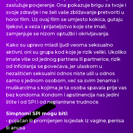
zaslužuje povjerenje. Ona pokazuje brigu za tvoje i
svoje zdravlje i ne želi vaše zbližavanje pretvoriti u
horor film. Uz ovaj film se umjesto kokica, gutaju
lijekovi, a veza i prijateljstvo koje ste imali,
zamjenjuje se nizom optužbi i okrivljavanja.
Kako su upravo mladi ljudi veoma seksualno
aktivni, oni su grupa kod koje je rizik veliki. Ukoliko
imate više od jednog partnera ili partnerice, rizik
od inficiranja se povećava, jer ulaskom u
nezaštićen seksualni odnos niste ušli u odnos
samo s jednom osobom, već sa svim ženama i
muškarcima s kojima je ta osoba spavala prije vas
bez kondoma.
Kondom i apstinencija nas jedini
štite i od SPI i od neplanirane trudnoće.
Simptomi SPI mogu biti:
• pojačan ili promijenjen iscjedak iz vagine, penisa
ili anusa