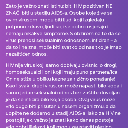
Zato je važno znati istinu: biti HIV pozitivan NE
ZNAČI biti u stadiju AIDS-a. Osobe koje žive sa
ovim virusom, mogu biti ljudi koji izgledaju
potpuno zdravo, ljudi koji se dobro osjećaju i
nemaju nikakve simptome. S obzirom na to da se
virus prenosi seksualnim odnosnom, inficiran – a
da to i ne zna, može biti svatko od nas tko je imao
nezaštićen odnos.
HIV nije virus koji samo dobivaju ovisnici o drogi,
homoseksualci i oni koji imaju puno partnera/ica.
On ne stiže u obliku kazne za rizično ponašanje!
Kao i svaki drugi virus, on može napasti bilo koga i
samo jedan seksualni odnos bez zaštite dovoljan
je da se inficira bilo koja osoba. Ovaj virus može
vrlo dugo biti prisutan u našem organizmu, a da
uopšte ne dođemo u stadij AIDS-a. Iako za HIV ne
postoji lijek, važno je znati kako danas postoje
vrlo dobri lijekovi, koji mogu zaustaviti njezino