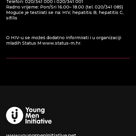
Telefon: 020/341 000 i 020/341 001
Radno vrijeme: Pon/Sri 16.00– 18.00 (tel. 020/341 085)
Moguće je testirati se na: HIV, hepatitis B, hepatitis C,
sifilis
O HIV-u se možeš dodatno informirati i u organizaciji
mladih Status M
www.status-m.hr
.
www.youngmeninitiative.net