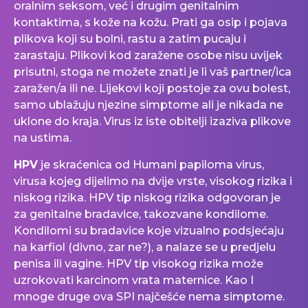
oralnim seksom, već i drugim genitalnim
kontaktima, s kože na kožu. Prati ga osip i pojava
plikova koji su bolni, rastu a zatim pucaju i
zarastaju. Plikovi kod zaražene osobe nisu uvijek
prisutni, stoga ne možete znati je li vaš partner/ica
zaražen/a ili ne. Lijekovi koji postoje za ovu bolest,
samo ublažuju njezine simptome ali je nikada ne
uklone do kraja. Virus iz iste obitelji izaziva plikove
na ustima.
HPV
je skraćenica od Humani papiloma virus,
virusa kojeg dijelimo na dvije vrste, visokog rizika i
niskog rizika. HPV tip niskog rizika odgovoran je
za genitalne bradavice, takozvane kondilome.
Kondilomi su bradavice koje vizualno podsjećaju
na karfiol (divno, zar ne?), a nalaze se u predjelu
penisa ili vagine. HPV tip visokog rizika može
uzrokovati karcinom vrata maternice. Kao I
mnoge druge ova SPI najčešće nema simptome.