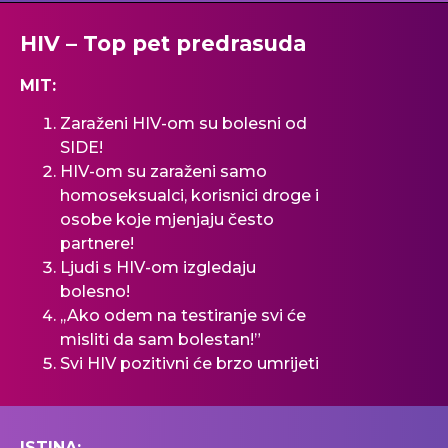
HIV – Top pet predrasuda
MIT:
Zaraženi HIV-om su bolesni od
SIDE!
HIV-om su zaraženi samo
homoseksuаlci, korisnici droge i
osobe koje mjenjaju često
partnere!
Ljudi s HIV-om izgledaju
bolesno!
,,Ako odem na testiranje svi će
misliti da sam bolestan!”
Svi HIV pozitivni će brzo umrijeti
ISTINA: