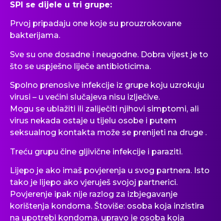
SPI se dijele u tri grupe:
Prvoj pripadaju one koje su prouzrokovane
bakterijama.
Sve su one dosadne i neugodne. Dobra vijest je to
što se uspješno liječe antibioticima.
Spolno prenosive infekcije iz grupe koju uzrokuju
virusi – u većini slučajeva nisu izlječive.
Mogu se ublažiti ili zaliječiti njihovi simptomi, ali
virus nekada ostaje u tijelu osobe i putem
seksualnog kontakta može se prenijeti na druge .
Treću grupu čine gljivične infekcije i paraziti.
Lijepo je ako imaš povjerenja u svog partnera. Isto
tako je lijepo ako vjeruješ svojoj partnerici.
Povjerenje ipak nije razlog za izbjegavanje
korištenja kondoma. Štoviše: osoba koja inzistira
na upotrebi kondoma, upravo je osoba koja