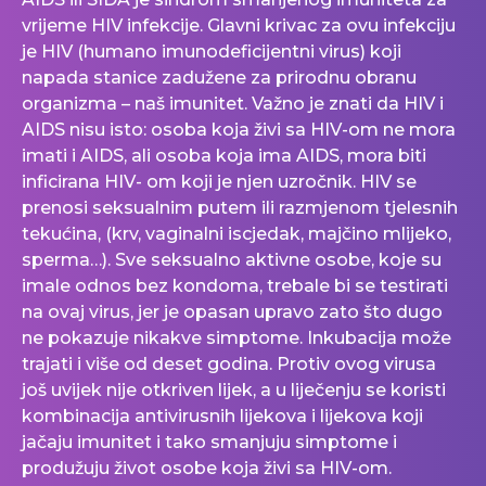
vrijeme HIV infekcije. Glavni krivac za ovu infekciju
je HIV (humano imunodeficijentni virus) koji
napada stanice zadužene za prirodnu obranu
organizma – naš imunitet. Važno je znati da HIV i
AIDS nisu isto: osoba koja živi sa HIV-om ne mora
imati i AIDS, ali osoba koja ima AIDS, mora biti
inficirana HIV- om koji je njen uzročnik. HIV se
prenosi seksualnim putem ili razmjenom tjelesnih
tekućina, (krv, vaginalni iscjedak, majčino mlijeko,
sperma…). Sve seksualno aktivne osobe, koje su
imale odnos bez kondoma, trebale bi se testirati
na ovaj virus, jer je opasan upravo zato što dugo
ne pokazuje nikakve simptome. Inkubacija može
trajati i više od deset godina. Protiv ovog virusa
još uvijek nije otkriven lijek, a u liječenju se koristi
kombinacija antivirusnih lijekova i lijekova koji
jačaju imunitet i tako smanjuju simptome i
produžuju život osobe koja živi sa HIV-om.