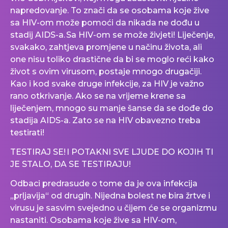
napredovanje. To znači da se osobama koje žive
sa HIV-om može pomoći da nikada ne dođu u
stadij AIDS-a. Sa HIV-om se može živjeti! Liječenje,
svakako, zahtjeva promjene u načinu života, ali
one nisu toliko drastične da bi se moglo reći kako
život s ovim virusom, postaje mnogo drugačiji.
Kao i kod svake druge infekcije, za HIV je važno
rano otkrivanje. Ako se na vrijeme krene sa
liječenjem, mnogo su manje šanse da se dođe do
stadija AIDS-a. Zato se na HIV obavezno treba
testirati!
TESTIRAJ SE! I POTAKNI SVE LJUDE DO KOJIH TI
JE STALO, DA SE TESTIRAJU!
Odbaci predrasude o tome da je ova infekcija
„prljavija“ od drugih. Nijedna bolest ne bira žrtve i
virusu je sasvim svejedno u čijem će se organizmu
nastaniti. Osobama koje žive sa HIV-om,