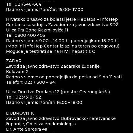
Tel: 021/346-664
Radno vrijeme: Pon/Čet 15.00– 17.00
Hrvatsko društvo za bolesti jetre Hepatos – InfoHep
Centar, u suradnji s Zavodom za javno zdravstvo SDŽ
Ulica Fra Bone Razmilovića 11
Tel: 0800 400 405
Radno vrijeme: 9.00 – 14.00 h, ponedjeljkom 18-20 h
(Mobilni InfoHep Centar izlazi na teren po dogovoru)
Moguće je testirati se na HIV i hepatitis C
ZADAR
Zavod za javno zdravstvo Zadarske županije,
Kolovare 2,
Radno vrijeme: od ponedjeljka do petka od 9 do 11 sati;
Telefon: 023 / 300 – 841
Ulica Don Ive Prodana 12 (prostor Crvenog križa)
Tel.: 023/318-152
Radno vrijeme: Pon/Sri 16.00– 18.00
DUBROVNIK
Zavod za javno zdravstvo Dubrovačko-neretvanske
županije, Odjel za epidemiologiju
Dr. Ante Šercera 4a