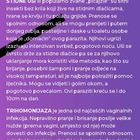
STIDNE UŠI
ili popularno zvane „picajzle“ su sitni
insekti bez krila koji žive na stidnim dlačicama,
hrane se krvlju i tu polažu gnjide. Prenose se
spolnim odnosom, ali se mogu prenijeti i putem
donjeg rublja, posteljine i daske u toaletu osobe
koja je ,,domaćin’’ ovog parazita. Njihovi ugrizi
izazivaju intenzivan svrbež, pogotovo noću. Uši se
čvrsto drže za stidne dlačice pa se za njihovo
uklanjanje mora koristiti više metoda, kao što su
brijanje, posebni šamponi i pranje odjeće na
visokoj temperaturi, ali je najbolje potražiti pomoć
liječnika. Mogu se vidjeti i golim okom, a
pogotovo povećalom. Ovi paraziti kreću se i do
10cm na dan.
TRIHOMONIJAZA
je jedna od najčešćih vaginalnih
infekcija. Nepravilno pranje i brisanje poslije velike
nužde (prema vagini, umjesto od nje) može
dovesti do infekcije. Prenosi se spolnim odnosom,