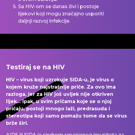
Sa HIV-om se danas živi i postoje
lijekovi koji mogu značajno usporiti
daljnji razvoj infekcije.
Testiraj se na HIV
HIV – virus koji uzrokuje SIDA-u, je virus o
kojem kruže najstrašnije priče. Za ovo ima
razloga, jer za HIV još uvijek nije otkriven
lijek… Ipak, u svim pričama koje se o njoj
pričaju, postoji mnogo laži, predrasuda i
stereotipa koji samo pomažu tome da se virus
brže širi.
AIDS ili SIDA je sindrom smanjenog imuniteta za