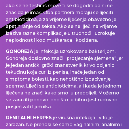
ako se ne testiraš može ti se dogoditi da ni ne
znaš da je imaš. Oba partnera moraju se liječiti
antibioticima, a za vrijeme liječenja obavezno je
apstiniranje od seksa. Ako se ne liječi na vrijeme
izaziva razne komplikacije u trudnoći i uzrokuje
neplodnost i kod muškaraca i kod žena.
GONOREJA
je infekcija uzrokovana bakterijom.
Gonoreja doslovno znači “protjecanje sjemena” jer
je jedan antički grčki znanstvenik krivo ocijenio
tekućinu koja curi iz penisa, inače jedan od
simptoma bolesti, kao nehotično izbacivanje
sperme. Liječi se antibioticima, ali kada je jednom
liječena ne znači kako smo ju preboljeli. Možemo
se zaraziti ponovo, ono što je bitno jest redovno
posjećivati liječnika.
GENITALNI HERPES
je virusna infekcija i vrlo je
zarazan. Ne prenosi se samo vaginalnim, analnim i