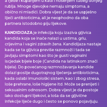
a rjeđe i kupanjem u kadi i nošenjem tuđeg donjeg
rublja. Mnoge djevojke nemaju simptoma, a
obično ni mladići. Dobra vijest je da se uspješno
liječi antibioticima, ali je neophodno da oba
partnera istodobno piju lijekove.
KANDIDIJAZA
je infekcija koju izaziva gljivica
kandida koja se inače nalazi u ustima, grlu,
crijevima i vagini zdravih žena. Kandidijaza nastaje
kada se ta gljivica previše razmnoži i tada se
javljaju simptomi kao što je gusti vaginalni
iscjedak bijele boje (Candida na latinskom znači
bijela). Do povećanog razmnožavanja kandide
dolazi poslije dugotrajnog liječenja antibioticima,
kada oslabi imunološki sistem, kao i zbog stresa,
loše prehrane, loše higijene itd. Može se prenijeti i
seksualnim odnosom. Dobra vijest je da postoje
lako dostupni lijekovi, a loša da se gljivične
infekcije liječe dugo i često se ponovo pojavljuju.