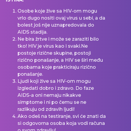
Osobe koje žive sa HIV-om mogu
vrlo dugo nositi ovaj virus u sebi, a da
bolest još nije uznapredovala do
AIDS stadija.
Ne bira žrtve i može se zaraziti bilo
tko! HIV je virus kao i svaki.Ne
postoje rizične skupine, postoji
rizično ponašanje, a HIV se širi među
osobama koje prakticiraju rizično
ponašanje.
Ljudi koji žive sa HIV-om mogu
izgledati dobro i zdravo. Do faze
AIDS-a oni nemaju nikakve
simptome i ni po čemu se ne
razlikuju od zdravih ljudi!
Ako odeš na testiranje, svi će znati da
si odgovorna osoba koja vodi računa
o svom zdravlju!