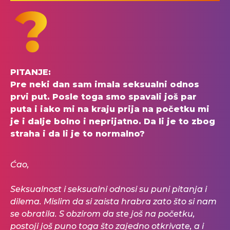
PITANJE:
Pre neki dan sam imala seksualni odnos
prvi put. Posle toga smo spavali još par
puta i iako mi na kraju prija na početku mi
je i dalje bolno i neprijatno. Da li je to zbog
straha i da li je to normalno?
Ćao,
Seksualnost i seksualni odnosi su puni pitanja i
dilema. Mislim da si zaista hrabra zato što si nam
se obratila. S obzirom da ste još na početku,
postoji još puno toga što zajedno otkrivate, a i