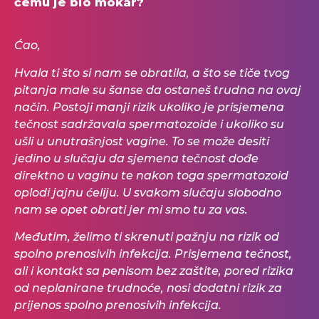
čemu je bio mokar?
Ćao,
Hvala ti što si nam se obratila, a što se tiče tvog
pitanja male su šanse da ostaneš trudna na ovaj
način. Postoji manji rizik ukoliko je prisjemena
tečnost sadržavala spermatozoide i ukoliko su
ušli u unutrašnjost vagine. To se može desiti
jedino u slučaju da sjemena tečnost dođe
direktno u vaginu te nakon toga spermatozoid
oplodi jajnu ćeliju. U svakom slučaju slobodno
nam se opet obrati jer mi smo tu za vas.
Međutim, želimo ti skrenuti pažnju na rizik od
spolno prenosivih infekcija. Prisjemena tečnost,
ali i kontakt sa penisom bez zaštite, pored rizika
od neplanirane trudnoće, nosi dodatni rizik za
prijenos spolno prenosivih infekcija.