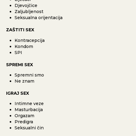
Djevojčice
Zaljubljenost
Seksualna orijentacija
ZAŠTITI SEX
Kontracepcija
Kondom
SPI
SPREMI SEX
Spremni smo
Ne znam
IGRAJ SEX
Intimne veze
Masturbacija
Orgazam
Predigra
Seksualni čin