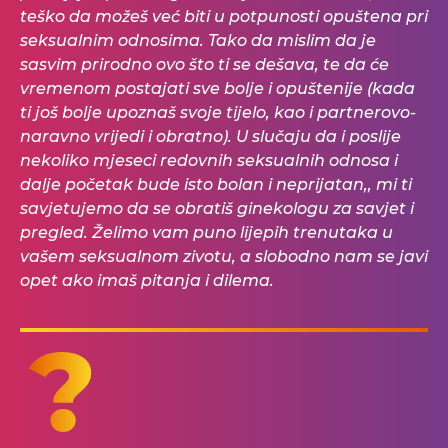
teško da možeš već biti u potpunosti opuštena pri
seksualnim odnosima. Tako da mislim da je
sasvim prirodno ovo što ti se dešava, te da će
vremenom postajati sve bolje i opuštenije (kada
ti još bolje upoznaš svoje tijelo, kao i partnerovo-
naravno vrijedi i obratno). U slučaju da i poslije
nekoliko mjeseci redovnih seksualnih odnosa i
dalje početak bude isto bolan i neprijatan,, mi ti
savjetujemo da se obratiš ginekologu za savjet i
pregled. Želimo vam puno lijepih trenutaka u
vašem seksualnom zivotu, a slobodno nam se javi
opet ako imaš pitanja i dilema.