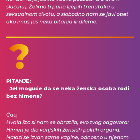
slučaju). Želimo ti puno lijepih trenutaka u
seksualnom zivotu, a slobodno nam se javi opet
ako imaš jos neka pitanja ili dileme.
PITANJE:
Jel moguće da se neka ženska osoba rodi
bez himena?
Ćao,
Hvala što si nam se obratila, evo tvog odgovora:
Himen je dio vanjskih ženskih polnih organa.
Nalazi se izvan same vagine, odnosno u njenom