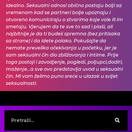
idealno. Seksualni odnosi obično postaju bolji sa
vremenom kad se partneri bolje upoznaju i
otvoreno komuniciraju o stvarima koje vole ili im
smetaju. Vjerujem da te sve to sad i plaši, ali
najbitnije je da ti budeš spremna (bez pritisaka
sa strane) i da idete polako. Pokušajte da
nemate prevelika očekivanja u početku, jer je
sam seksualni čin dio zbližavanja i intime. Prije
toga postoji i zavodjenje, pogledi, poljupci,dodiri,
maženje…a sve ovo predstavlja uvod u seksualni
čin. Mi vam želimo puno sreće u ulazak u svijet
seksualnosti.