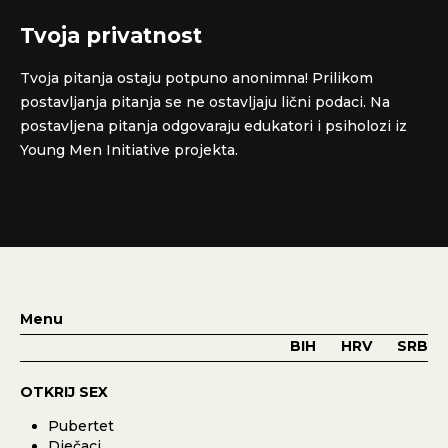
Tvoja privatnost
Tvoja pitanja ostaju potpuno anonimna! Prilikom
postavljanja pitanja se ne ostavljaju lični podaci. Na
postavljena pitanja odgovaraju edukatori i psiholozi iz
Young Men Initiative projekta.
Menu
BIH
HRV
SRB
OTKRIJ SEX
Pubertet
Dječaci