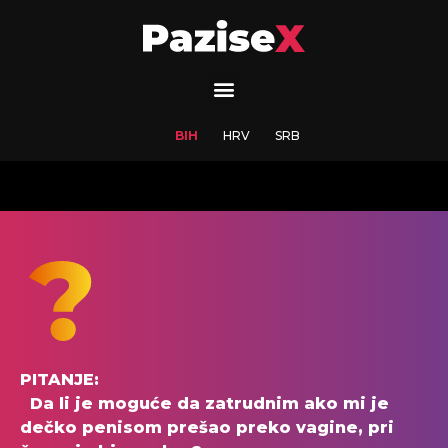
BIH
HRV
SRB
PITANJE:
Da li je moguće da zatrudnim ako mi je
dečko penisom prešao preko vagine, pri