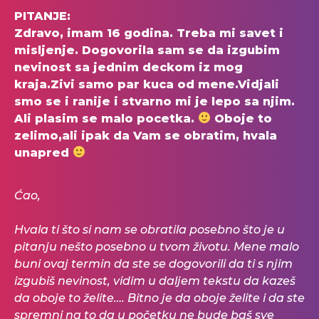
PITANJE:
Zdravo, imam 16 godina. Treba mi savet i
misljenje. Dogovorila sam se da izgubim
nevinost sa jednim deckom iz mog
kraja.Zivi samo par kuca od mene.Vidjali
smo se i ranije i stvarno mi je lepo sa njim.
Ali plasim se malo pocetka.
Oboje to
zelimo,ali ipak da Vam se obratim, hvala
unapred
Ćao,
Hvala ti što si nam se obratila posebno što je u
pitanju nešto posebno u tvom životu. Mene malo
buni ovaj termin da ste se dogovorili da ti s njim
izgubiš nevinost, vidim u daljem tekstu da kazeš
da oboje to želite…. Bitno je da oboje želite i da ste
spremni na to da u početku ne bude baš sve