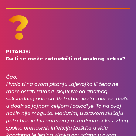
PITANJE:
Da li se može zatrudniti od analnog seksa?
Ćao,
Hvala ti na ovom pitanju…djevojka ili žena ne
može ostati trudna isključivo od analnog
seksualnog odnosa. Potrebno je da sperma dođe
u dodir sa jajnom ćelijom i oplodi je. To na ovaj
način nije moguće. Međutim, u svakom slučaju
potrebno je biti oprezan pri analnom seksu, zbog
spolno prenosivih infekcija (zaštita u vidu
kondoma je jedina visoko pouzdana u ovom