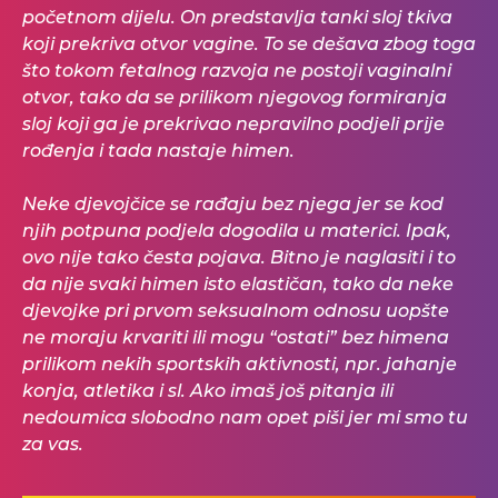
početnom dijelu. On predstavlja tanki sloj tkiva
koji prekriva otvor vagine. To se dešava zbog toga
što tokom fetalnog razvoja ne postoji vaginalni
otvor, tako da se prilikom njegovog formiranja
sloj koji ga je prekrivao nepravilno podjeli prije
rođenja i tada nastaje himen.
Neke djevojčice se rađaju bez njega jer se kod
njih potpuna podjela dogodila u materici. Ipak,
ovo nije tako česta pojava. Bitno je naglasiti i to
da nije svaki himen isto elastičan, tako da neke
djevojke pri prvom seksualnom odnosu uopšte
ne moraju krvariti ili mogu “ostati” bez himena
prilikom nekih sportskih aktivnosti, npr. jahanje
konja, atletika i sl. Ako imaš još pitanja ili
nedoumica slobodno nam opet piši jer mi smo tu
za vas.