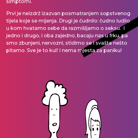
simptomi.
Prvi je neizdrž izazvan posmatranjem sopstvenog
tijela koje se mijenja. Drugi je čudnilo: čudno ludilo
u kom hvatamo sebe da razmišljamo o seksu. I
jedno i drugo, i oba zajedno, bacaju nas u frku, pa
smo zbunjeni, nervozni, stidimo se i svašta nešto
pitamo. Sve je to kul! I nema mjesta za paniku!