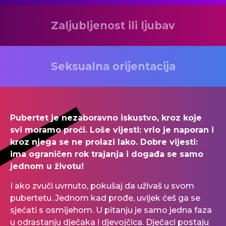
Zaljubljenost ili ljubav
Seksualna orijentacija
Pubertet je nezaboravno iskustvo, kroz koje
svi moramo proći. Loše vijesti: vrlo je naporan i
kroz njega se ne prolazi lako. Dobre vijesti:
ima ograničen rok trajanja i događa se samo
jednom u životu!
I ako zvuči uvrnuto, pokušaj da uživaš u svom
pubertetu. Jednom kad prođe, uvijek ćeš ga se
sjećati s osmijehom. U pitanju je samo jedna faza
u odrastanju dječaka i djevojčica. Dječaci postaju