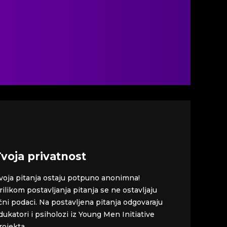
voja privatnost
voja pitanja ostaju potpuno anonimna!
rilikom postavljanja pitanja se ne ostavljaju
ični podaci. Na postavljena pitanja odgovaraju
dukatori i psiholozi iz Young Men Initiative
rojekta.