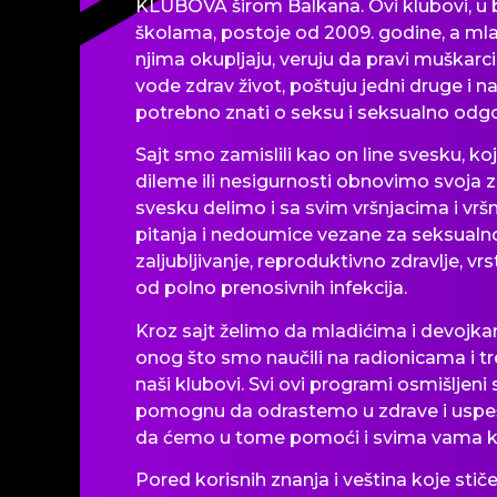
KLUBOVA
širom
Balkana. Ovi klubovi, u
školama
, postoje od 2009. godine, a mlad
njima okupljaju, veruju da pravi muškarci 
vode zdrav
život
, poštuju jedni druge i 
potrebno znati o seksu i seksualno o
Sajt smo zamislili kao on line svesku, ko
dileme ili nesigurnosti obnovimo svoja z
svesku delimo i sa svim vršnjacima i vr
pitanja i nedoumice vezane za seksualno
zaljubljivanje, reproduktivno zdravlje, vrs
od polno prenosivnih infekcija.
Kroz sajt
želimo
da mladićima i devojk
onog
što
smo naučili na radionicama i tr
naši klubovi. Svi ovi programi osmišljen
pomognu da odrastemo u zdrave i uspe
da
ćemo
u tome pomoći i svima vama ko
Pored korisnih znanja i veština koje s