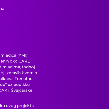
na;
 mladića (YMI),
ljenih oko CARE
sa mladima, rodnoj
ciji zdravih
životnih
lkana. Trenutno
ade” uz podršku
 OAK i
Švajcarske
iru ovog projekta