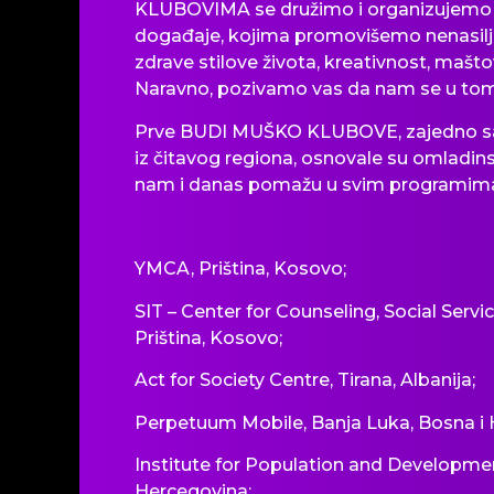
KLUBOVIMA se družimo i organizujemo z
događaje, kojima promovišemo nenasilje
zdrave stilove
života
, kreativnost, mašto
Naravno, pozivamo vas da nam se u tom
Prve BUDI MUŠKO KLUBOVE, zajedno sa
iz
čitavog
regiona, osnovale su omladins
nam i danas pomažu u svim programima 
YMCA, Pri
š
tina, Kosovo;
SIT – Center for Counseling, Social Serv
Priština, Kosovo;
Act for Society Centre, Tirana, Albanija;
Perpetuum Mobile, Banja Luka, Bosna i 
Institute for Population and Development
Hercegovina;