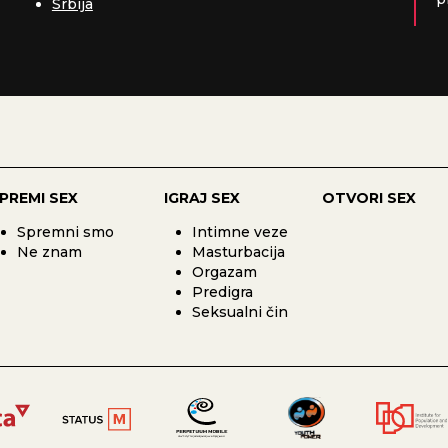
Srbija
PREMI SEX
IGRAJ SEX
OTVORI SEX
Spremni smo
Intimne veze
Ne znam
Masturbacija
Orgazam
Predigra
Seksualni čin