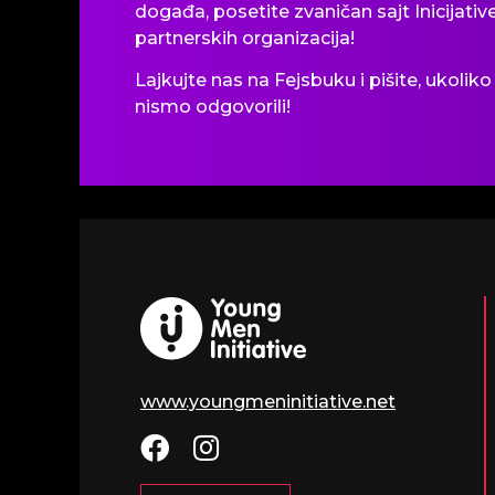
događa, posetite zvaničan sajt Inicijative
partnerskih organizacija!
Lajkujte nas na Fejsbuku i pišite, ukolik
nismo odgovorili!
www.youngmeninitiative.net