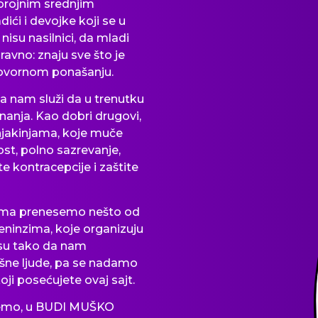
 brojnim srednjim
ići i devojke koji se u
nisu nasilnici, da mladi
naravno: znaju sve
što
je
dgovornom ponašanju.
ja nam služi da u trenutku
nanja. Kao dobri drugovi,
šnjakinjama, koje muče
st, polno sazrevanje,
te kontracepcije i zaštite
ama prenesemo nešto od
eninzima, koje organizuju
i su tako da nam
šne ljude, pa se nadamo
ji posećujete ovaj sajt.
tičemo, u BUDI MUŠKO