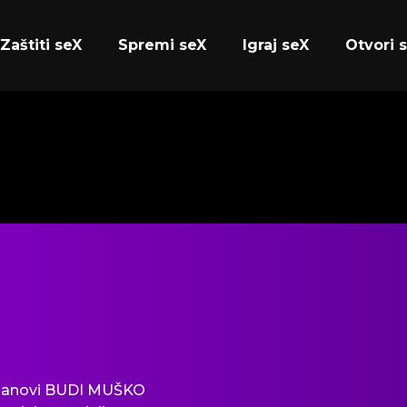
Zaštiti seX
Spremi seX
Igraj seX
Otvori 
lanovi
BUDI MUŠKO