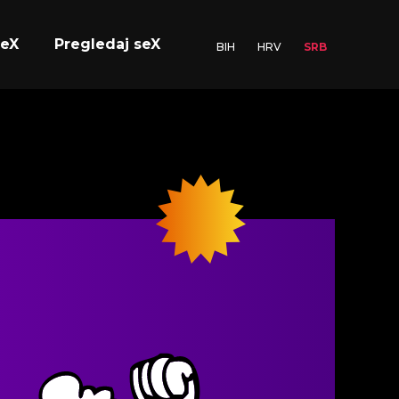
seX
Pregledaj seX
BIH
HRV
SRB