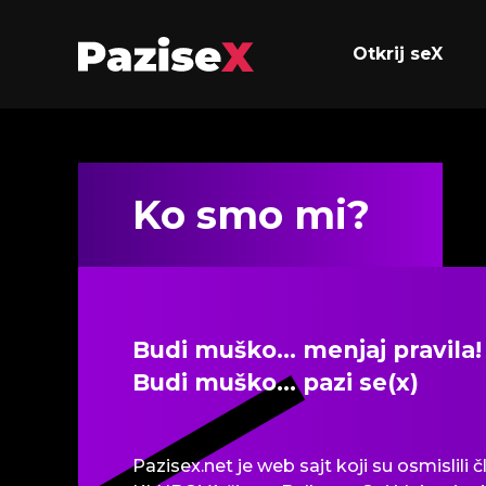
Otkrij seX
Ko smo mi?
Budi muško… menjaj pravila!
Budi muško… pazi se(x)
Pazisex.net je web sajt koji su osmislili
č