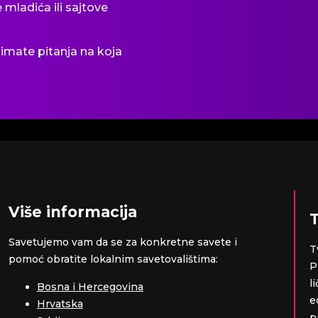
 mladića ili sajtove
o imate pitanja na koja
Više informacija
T
Savetujemo vam da se za konkretne savete i
T
pomoć obratite lokalnim savetovalištima:
P
l
Bosna i Hercegovina
e
Hrvatska
p