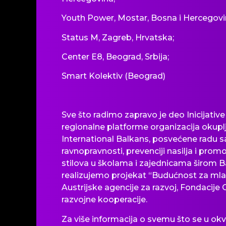
Youth Power, Mostar, Bosna i Hercegovi
Status M, Zagreb, Hrvatska;
Center E8, Beograd, Srbija;
Smart Kolektiv (Beograd)
Sve
što
radimo zapravo je deo Inicijative
regionalne platforme organizacija okup
International Balkans, posvećene radu 
ravnopravnosti, prevenciji nasilja i promo
stilova u
školama
i zajednicama
širom
Ba
realizujemo projekat “Budućnost za ml
Austrijske agencije za razvoj, Fondacije
razvojne kooperacije.
Za više informacija o svemu
što
se u okv