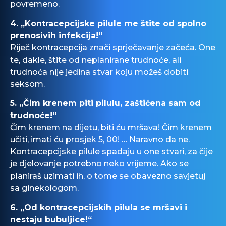
povremeno.
4.
„
Kontracepcijske
pilule me štite od
spolno
prenosivih infekcija!“
Riječ
kontracepcija znači
sprječavanje
začeća. One
te, dakle, štite od neplanirane trudnoće, ali
trudnoća nije jedina stvar koju možeš dobiti
seksom.
5.
„Čim krenem piti pilulu, zaštićena sam od
trudnoće!“
Čim krenem na dijetu, biti ću mršava! Čim krenem
učiti, imati ću
prosjek
5, 00! … Naravno da ne.
Kontracepcijske
pilule spadaju u one stvari, za čije
je
djelovanje
potrebno neko
vrijeme
. Ako se
planiraš uzimati ih, o tome se obavezno
savjetuj
sa ginekologom.
6.
„Od
kontracepcijskih
pilula se mršavi i
nestaju bubuljice!“