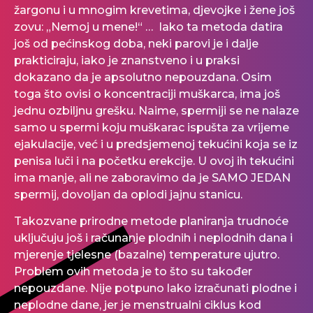
žargonu i u mnogim krevetima, djevojke i žene još
zovu: „Nemoj u mene!“ … Iako ta metoda datira
još od pećinskog doba, neki parovi je i dalje
prakticiraju, iako je znanstveno i u praksi
dokazano da je apsolutno nepouzdana. Osim
toga što ovisi o koncentraciji muškarca, ima još
jednu ozbiljnu grešku. Naime, spermiji se ne nalaze
samo u spermi koju muškarac ispušta za vrijeme
ejakulacije, već i u predsjemenoj tekućini koja se iz
penisa luči i na početku erekcije. U ovoj ih tekućini
ima manje, ali ne zaboravimo da je SAMO JEDAN
spermij, dovoljan da oplodi jajnu stanicu.
Takozvane prirodne metode planiranja trudnoće
uključuju još i računanje plodnih i neplodnih dana i
mjerenje tjelesne (bazalne) temperature ujutro.
Problem ovih metoda je to što su također
nepouzdane. Nije potpuno lako izračunati plodne i
neplodne dane, jer je menstrualni ciklus kod