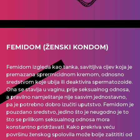
FEMIDOM (ŽENSKI KONDOM)
Femidom
izgleda kao tanka, savitljiva
cijev
koja je
premazana
sprermicidnom
kremom, odnosno
sredstvom koje ubija ili deaktivira spermatozoide.
Ona se stavlja u vaginu, prije seksualnog odnosa,
a pravilno
namještanje
nije sasvim jednostavno,
pa je potrebno dobro izučiti uputstvo.
Femidom
je
pouzdano sredstvo, jedino što je neugodno je to
što se prilikom seksualnog odnosa mora
konstantno pridržavati. Kako prekriva veću
površinu ženskog spolovila može bolje zaštititi od