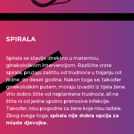
SPIRALA
Spirala se stavlja direktno u maternicu,
ginekološkom intervencijom. Različite vrste
spirala, pružaju zaštitu od trudnoće u trajanju od
jedne, do deset godina. Nakon toga se, također
ginekološkim putem, moraju izvaditi iz tijela žene.
Vrlo dobro štite od neplanirane trudnoće, ali ne
štite ni od jedne spolno prenosive infekcije.
Također, nisu pogodne za žene koje nisu rađale.
Zbog svega toga,
spirala nije dobra opcija za
mlade djevojke.