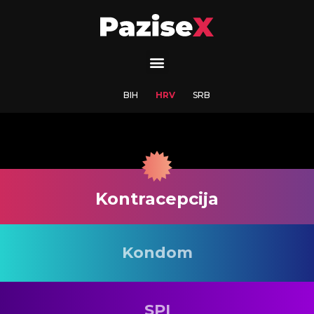
BIH
HRV
SRB
Kontracepcija
Kondom
SPI