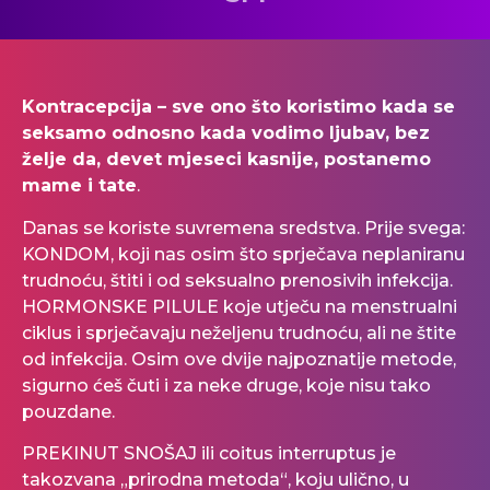
Kontracepcija – sve ono što koristimo kada se
seksamo odnosno kada vodimo ljubav, bez
želje da, devet mjeseci kasnije, postanemo
mame i tate
.
Danas se koriste suvremena sredstva. Prije svega:
KONDOM, koji nas osim što sprječava neplaniranu
trudnoću, štiti i od seksualno prenosivih infekcija.
HORMONSKE PILULE koje utječu na menstrualni
ciklus i sprječavaju neželjenu trudnoću, ali ne štite
od infekcija. Osim ove dvije najpoznatije metode,
sigurno ćeš čuti i za neke druge, koje nisu tako
pouzdane.
PREKINUT SNOŠAJ ili coitus interruptus je
takozvana „prirodna metoda“, koju ulično, u