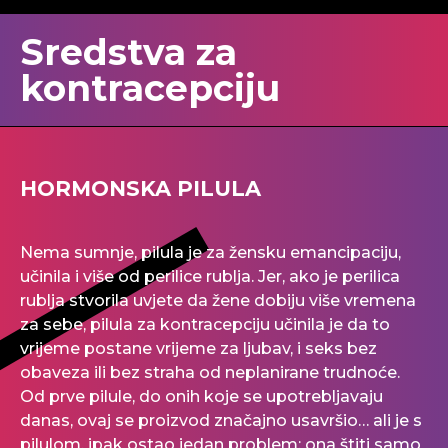
Sredstva za
kontracepciju
HORMONSKA PILULA
Nema sumnje, pilula je za žensku emancipaciju,
učinila i više od perilice rublja. Jer, ako je perilica
rublja stvorila uvjete da žene dobiju više vremena
za sebe, pilula za kontracepciju učinila je da to
vrijeme postane vrijeme za ljubav, i seks bez
obaveza ili bez straha od neplanirane trudnoće.
Od prve pilule, do onih koje se upotrebljavaju
danas, ovaj se proizvod značajno usavršio… ali je s
pilulom, ipak ostao jedan problem: ona štiti samo