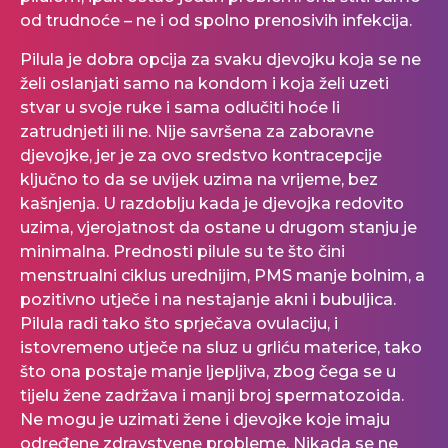
od trudnoće – ne i od spolno prenosivih infekcija.
Pilula je dobra opcija za svaku djevojku koja se ne
želi oslanjati samo na kondom i koja želi uzeti
stvar u svoje ruke i sama odlučiti hoće li
zatrudnjeti ili ne. Nije savršena za zaboravne
djevojke, jer je za ovo sredstvo kontracepcije
ključno to da se uvijek uzima na vrijeme, bez
kašnjenja. U razdoblju kada je djevojka redovito
uzima, vjerojatnost da ostane u drugom stanju je
minimalna. Prednosti pilule su te što čini
menstrualni ciklus urednijim, PMS manje bolnim, a
pozitivno utječe i na nestajanje akni i bubuljica.
Pilula radi tako što sprječava ovulaciju, i
istovremeno utječe na sluz u grliću materice, tako
što ona postaje manje ljepljiva, zbog čega se u
tijelu žene zadržava i manji broj spermatozoida.
Ne mogu je uzimati žene i djevojke koje imaju
određene zdravstvene probleme. Nikada se ne