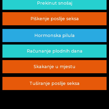
Prekinut snošaj
Piškenje poslije seksa
Hormonska pilula
Računanje plodnih dana
Skakanje u mjestu
Tuširanje poslije seksa