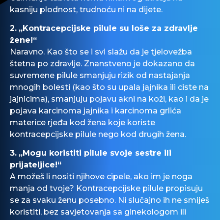
kasniju plodnost, trudnoću ni na dijete.
2.
„
Kontracepcijske
pilule su loše za zdravlje
žene!“
Naravno. Kao što se i svi slažu da je tjelovežba
štetna po zdravlje. Znanstveno je dokazano da
suvremene pilule smanjuju rizik od nastajanja
mnogih bolesti (kao što su upala jajnika ili ciste na
jajnicima), smanjuju pojavu akni na koži, kao i da je
pojava
karcinoma
jajnika i
karcinoma
grlića
materice
rjeđa
kod žena koje koriste
kontracepcijske
pilule nego kod drugih žena.
3.
„Mogu koristiti pilule svoje sestre ili
prijateljice!“
A možeš li nositi njihove cipele, ako im je noga
manja od tvoje?
Kontracepcijske
pilule propisuju
se za svaku ženu posebno. Ni slučajno ih ne smiješ
koristiti, bez
savjetovanja
sa ginekologom ili