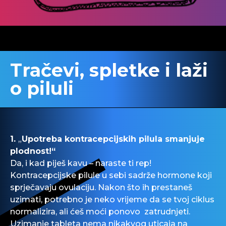
Tračevi, spletke i laži
o piluli
1.
„
Upotreba
kontracepcijskih
pilula smanjuje
plodnost!“
Da, i kad piješ kavu – naraste ti rep!
Kontracepcijske
pilule u sebi sadrže hormone koji
sprječavaju
ovulaciju. Nakon što ih prestaneš
uzimati, potrebno je neko
vrijeme
da se tvoj ciklus
normalizira
, ali ćeš moći ponovo zatrudnjeti.
Uzimanje tableta nema nikakvog uticaja na