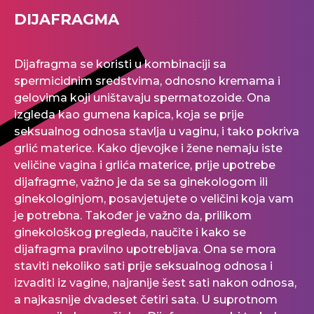
DIJAFRAGMA
Dijafragma se koristi u kombinaciji sa
spermicidnim sredstvima, odnosno kremama i
gelovima koji uništavaju spermatozoide. Ona
izgleda kao gumena kapica, koja se prije
seksualnog odnosa stavlja u vaginu, i tako pokriva
grlić materice. Kako djevojke i žene nemaju iste
veličine vagina i grlića materice, prije upotrebe
dijafragme, važno je da se sa ginekologom ili
ginekologinjom, posavjetujete o veličini koja vam
je potrebna. Također je važno da, prilikom
ginekološkog pregleda, naučite i kako se
dijafragma pravilno upotrebljava. Ona se mora
staviti nekoliko sati prije seksualnog odnosa i
izvaditi iz vagine, najranije šest sati nakon odnosa,
a najkasnije dvadeset četiri sata. U suprotnom