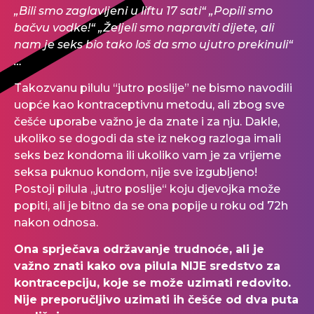
„Bili smo zaglavljeni u liftu 17 sati“ „Popili smo
bačvu vodke!“ „Željeli smo napraviti dijete, ali
nam je seks bio tako loš da smo ujutro prekinuli“
…
Takozvanu pilulu “jutro poslije” ne bismo navodili
uopće kao kontraceptivnu metodu, ali zbog sve
češće uporabe važno je da znate i za nju. Dakle,
ukoliko se dogodi da ste iz nekog razloga imali
seks bez kondoma ili ukoliko vam je za vrijeme
seksa puknuo kondom, nije sve izgubljeno!
Postoji pilula „jutro poslije“ koju djevojka može
popiti, ali je bitno da se ona popije u roku od 72h
nakon odnosa.
Ona sprječava održavanje trudnoće, ali je
važno znati kako ova pilula NIJE sredstvo za
kontracepciju, koje se može uzimati redovito.
Nije preporučljivo uzimati ih češće od dva puta