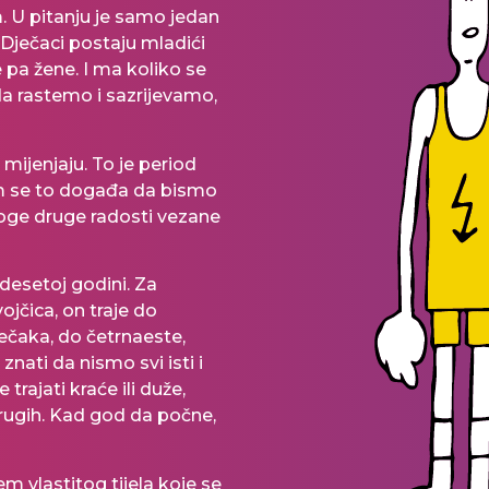
. U pitanju je samo jedan
 Dječaci postaju mladići
 pa žene. I ma koliko se
ada rastemo i sazrijevamo,
 mijenjaju. To je period
am se to događa da bismo
mnoge druge radosti vezane
 desetoj godini. Za
ojčica, on traje do
ječaka, do četrnaeste,
znati da nismo svi isti i
rajati kraće ili duže,
drugih. Kad god da počne,
m vlastitog tijela koje se