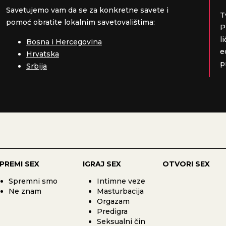
Savetujemo vam da se za konkretne savete i
T
pomoć obratite lokalnim savetovalištima:
P
l
Bosna i Hercegovina
e
Hrvatska
p
Srbija
PREMI SEX
IGRAJ SEX
OTVORI SEX
Spremni smo
Intimne veze
Ne znam
Masturbacija
Orgazam
Predigra
Seksualni čin