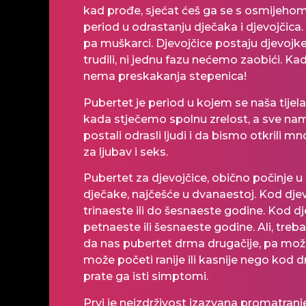
kad prođe, sjećat ćeš ga se s osmijehom
period u odrastanju dječaka i djevojčica.
pa muškarci. Djevojčice postaju djevojke
trudili, ni jednu fazu nećemo zaobići. K
nema preskakanja stepenica!
Pubertet je period u kojem se naša tijela
kada stječemo spolnu zrelost, a sve n
postali odrasli ljudi i da bismo otkrili 
za ljubav i seks.
Pubertet za djevojčice, obično počinje u
dječake, najčešće u dvanaestoj. Kod djev
trinaeste ili do šesnaeste godine. Kod d
petnaeste ili šesnaeste godine. Ali, treba 
da nas pubertet drma drugačije, pa može t
može početi ranije ili kasnije nego kod 
prate ga isti simptomi.
Prvi je neizdrživost izazvana promatranje