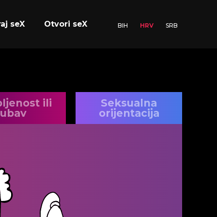
raj seX
Otvori seX
BIH
HRV
SRB
ljenost ili
Seksualna
jubav
orijentacija