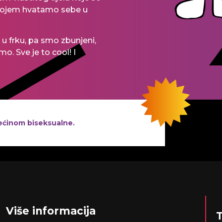
u kojem hvatamo sebe u
 u frku, pa smo zbunjeni,
o. Sve je to cool! I
većinom biseksualne.
Više informacija
T