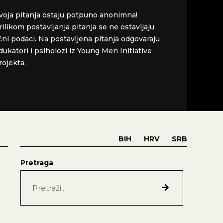
voja pitanja ostaju potpuno anonimna!
rilikom postavljanja pitanja se ne ostavljaju
ični podaci. Na postavljena pitanja odgovaraju
dukatori i psiholozi iz Young Men Initiative
rojekta.
BIH
HRV
SRB
Pretraga