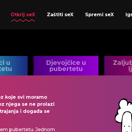
Otkrij seX
Zaštiti seX
Spremi seX
Ig
ci u
Djevojčice u
Zaljub
tetu
pubertetu
l
oz koje svi moramo
roz njega se ne prolazi
 trajanja i događa se
vojem pubertetu. Jednom