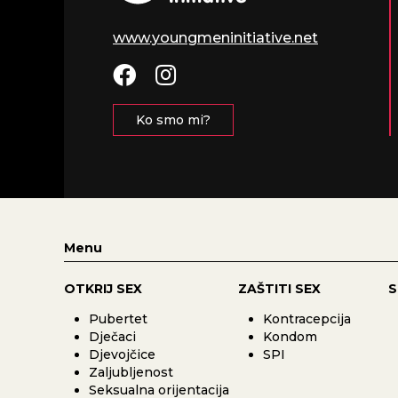
www.youngmeninitiative.net
Ko smo mi?
Menu
OTKRIJ SEX
ZAŠTITI SEX
S
Pubertet
Kontracepcija
Dječaci
Kondom
Djevojčice
SPI
Zaljubljenost
Seksualna orijentacija