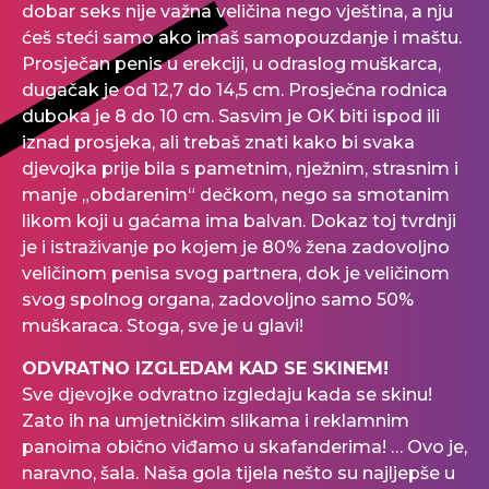
dobar seks nije važna veličina nego vještina, a nju
ćeš steći samo ako imaš samopouzdanje i maštu.
Prosječan penis u erekciji, u odraslog muškarca,
dugačak je od 12,7 do 14,5 cm. Prosječna rodnica
duboka je 8 do 10 cm. Sasvim je OK biti ispod ili
iznad prosjeka, ali trebaš znati kako bi svaka
djevojka prije bila s pametnim, nježnim, strasnim i
manje „obdarenim“ dečkom, nego sa smotanim
likom koji u gaćama ima balvan. Dokaz toj tvrdnji
je i istraživanje po kojem je 80% žena zadovoljno
veličinom penisa svog partnera, dok je veličinom
svog spolnog organa, zadovoljno samo 50%
muškaraca. Stoga, sve je u glavi!
ODVRATNO IZGLEDAM KAD SE SKINEM!
Sve djevojke odvratno izgledaju kada se skinu!
Zato ih na umjetničkim slikama i reklamnim
panoima obično viđamo u skafanderima! … Ovo je,
naravno, šala. Naša gola tijela nešto su najljepše u