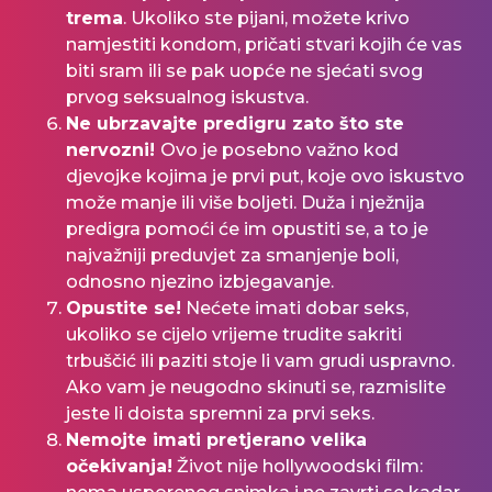
trema
. Ukoliko ste pijani, možete krivo
namjestiti kondom, pričati stvari kojih će vas
biti sram ili se pak uopće ne sjećati svog
prvog seksualnog iskustva.
Ne ubrzavajte predigru zato što ste
nervozni!
Ovo je posebno važno kod
djevojke kojima je prvi put, koje ovo iskustvo
može manje ili više boljeti. Duža i nježnija
predigra pomoći će im opustiti se, a to je
najvažniji preduvjet za smanjenje boli,
odnosno njezino izbjegavanje.
Opustite se!
Nećete imati dobar seks,
ukoliko se cijelo vrijeme trudite sakriti
trbuščić ili paziti stoje li vam grudi uspravno.
Ako vam je neugodno skinuti se, razmislite
jeste li doista spremni za prvi seks.
Nemojte imati pretjerano velika
očekivanja!
Život nije hollywoodski film: