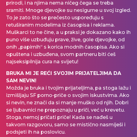
prirodi, i na njima nema ničeg čega se treba
sramiti. Mnoge djevojke su nesigurne u svoj izgled.
To je zato što se prečesto uspoređuju s
retuširanim modelima iz časopisa i reklama.
Muškarci to ne čine, a u praksi je dokazano kako ih
puno više uzbuđuju prave, žive, gole djevojke, od
onih „papirnih“ s korica modnih časopisa. Ako si
opuštena i uzbuđena, svom partneru biti ćeš
najseksipilnija cura na svijetu!
BRUKA MI JE REĆI SVOJIM PRIJATELJIMA DA
SAM NEVIN!
Možda je bruka i tvojim prijateljima, pa stoga lažu i
izmišljaju SF porno-priče o svojim iskustvima. Ako
si nevin, ne znači da si manje muško od njih. Dobri
se ljubavnici ne prepoznaju u priči, već u krevetu.
Stoga, nemoj pričati priče! Kada se nađeš u
takvom razgovoru, samo se mistično nasmiješi i
podsjeti ih na poslovicu.