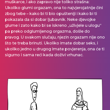
muškarce, i ako zapravo nije toliko strašna:
Ukoliko glumi orgazam, ona to najvjerojatnije čini
zbog tebe – kako bi ti bio opušteniji i kako bi ti
pokazala da si dobar ljubavnik. Neke djevojke
glume i zato kako bi se iskreno „uživjele u ulogu“
pa preko odglumljenog orgazma, došle do
pravog. U svakom slučaju, njezin orgazam nije ono
što te treba brinuti. Ukoliko imate dobar seks, i
ukoliko jedno u drugog imate povjerenja, ona će ti
sigurno i sama reći kada doživi vrhunac.