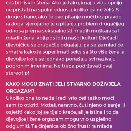
ćeš biti iskorištena. Ako je tako, imaj u vidu opciju
ne pristati na spolni odnos, ukoliko ga ne želiš. S
druge strane, ako te ovo pitanje muči bez pravog
razloga, vjerojatno je u pitanju problem drugačijeg
odnosa prema seksualnosti mladih muškaraca i
mladih žena, koji postoji u našoj kulturi. Dječaci i
djevojčice se drugačije odgajaju, pa se za mladiće
smatra kako je super imati seks sa što više žena, a
djevojke koje se jednako ponašaju svi nazivaju
pogrdnim imenima. Ne treba podržavati ovaj
stereotip!
KAKO MOGU ZNATI JELI STVARNO DOŽIVJELA
ORGAZAM?
Ukoliko ona to ne želi reći, vrlo ćeš teško moći
sam to otkriti. Možeš, naravno, čuti njeno disanje ili
osjetiti kako joj se tijelo kreće, ali je istina i to da
djevojke i žene orgazam mogu vrlo uspješno
odglumiti. Ta činjenica obično frustrira mlade