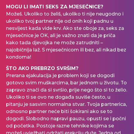
MOGU LI IMATI SEKS ZA MJESEČNICE?
Možeš. Ukoliko to želiš, ukoliko ti nije neugodno i
ukoliko tvoj partner nije od onih koji padnu u
nesvijest kada vide krv. Ako ste oboje za, seks za
mjesečnice je OK, ali je važno znati da je priča
kako tada djevojka ne može zatrudniti –
najobičnija laž. S mjesečnicom ili bez, ali nikad bez
kondoma!
ŠTO AKO PREBRZO SVRŠIM?
Prerana ejakulacija je problem koji se dogodi
gotovo svim muškarcima, bar jednom u životu. To
zapravo znači da si svršio, prije nego što si to želio.
Ukoliko ti se ovo ne događa suviše često, u
pitanju je sasvim normalna stvar. Tvoja partnerica,
odnosno partner neće biti šokirani ako se to
dogodi. Slobodno napravi pauzu, opusti se i počni
od početka. Postoje razne tehnike kojima se
možeš uvježbati održati erekciju duže. Jedna od