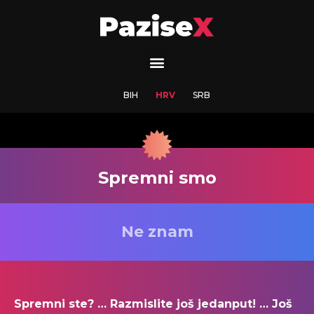
BIH
HRV
SRB
Spremni smo
Ne znam
Spremni ste? … Razmislite još jedanput! … Još