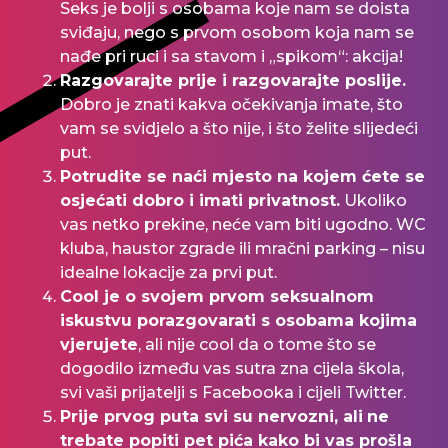
Seks je bolji s osobama koje nam se doista
sviđaju, nego s prvom osobom koja nam se
nađe pri ruci i sa stavom i „spikom“: akcija!
Razgovarajte prije i razgovarajte poslije.
Dobro je znati kakva očekivanja imate, što
vam se svidjelo a što nije, i što želite slijedeći
put.
Potrudite se naći mjesto na kojem ćete se
osjećati dobro i imati privatnost.
Ukoliko
vas netko prekine, neće vam biti ugodno.
WC
kluba, haustor zgrade ili mračni parking – nisu
idealne lokacije za prvi put.
Cool je o svojem prvom seksualnom
iskustvu porazgovarati s osobama kojima
vjerujete
, ali nije cool da o tome što se
dogodilo između vas sutra zna cijela škola,
svi vaši prijatelji s Facebooka i cijeli Twitter.
Prije prvog puta svi su nervozni, ali
ne
trebate popiti pet pića kako bi vas prošla