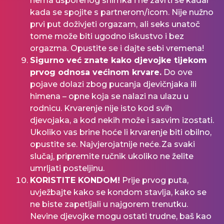
nema usporenog snimka i ne zavrti se kadar
kada se spojite s partnerom/icom. Nije nužno
prvi put doživjeti orgazam, ali seks unatoč
tome može biti ugodno iskustvo i bez
orgazma. Opustite se i dajte sebi vremena!
Sigurno već znate kako djevojke tijekom
prvog odnosa većinom krvare.
Do ove
pojave dolazi zbog pucanja djevičnjaka ili
himena – opne koja se nalazi na ulazu u
rodnicu. Krvarenje nije isto kod svih
djevojaka, a kod nekih može i sasvim izostati.
Ukoliko vas brine hoće li krvarenje biti obilno,
opustite se. Najvjerojatnije neće. Za svaki
slučaj, pripremite ručnik ukoliko ne želite
umrljati posteljinu.
KORISTITE KONDOM!
Prije prvog puta,
uvježbajte kako se kondom stavlja, kako se
ne biste zapetljali u najgorem trenutku.
Nevine djevojke mogu ostati trudne, baš kao