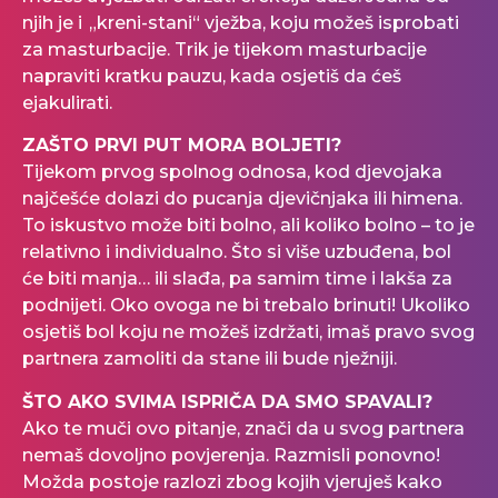
njih je i „kreni-stani“ vježba, koju možeš isprobati
za masturbacije. Trik je tijekom masturbacije
napraviti kratku pauzu, kada osjetiš da ćeš
ejakulirati.
ZAŠTO PRVI PUT MORA BOLJETI?
Tijekom prvog spolnog odnosa, kod djevojaka
najčešće dolazi do pucanja djevičnjaka ili himena.
To iskustvo može biti bolno, ali koliko bolno – to je
relativno i individualno. Što si više uzbuđena, bol
će biti manja… ili slađa, pa samim time i lakša za
podnijeti. Oko ovoga ne bi trebalo brinuti! Ukoliko
osjetiš bol koju ne možeš izdržati, imaš pravo svog
partnera zamoliti da stane ili bude nježniji.
ŠTO AKO SVIMA ISPRIČA DA SMO SPAVALI?
Ako te muči ovo pitanje, znači da u svog partnera
nemaš dovoljno povjerenja. Razmisli ponovno!
Možda postoje razlozi zbog kojih vjeruješ kako