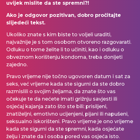
uvijek mislite da ste spremni?!
Ako je odgovor pozitivan, dobro pročitajte
slijedeći tekst.
Ukoliko znate s kim biste to voljeli uraditi,
najvažnije je s tom osobom otvoreno razgovarati.
Odluku o tome želite li to učiniti, kao i odluku o
obveznom korištenju kondoma, treba donijeti
zajedno.
Pravo vrijeme nije točno ugovoren datum i sat za
seks, već vrijeme kada ste sigurni da ste dobro
razmislili o svojim željama, da znate što vas
očekuje te da nećete imati grižnju savjesti ili
osjećaj kajanja zato što ste bili: prisiljeni,
znatiželjni, emotivno ucijenjeni, pijani ili napušeni,
seksualno iskorišteni. Pravo vrijeme je ono vrijeme
kada ste sigurni da ste spremni, kada osjećate
želju i znate da i osoba pored vas osjeća isto.