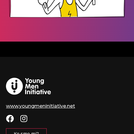
www.youngmeninitiative.net
Ko smo mi?