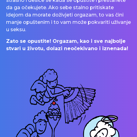
strašno i desiće se kada se opustite i prestanete
da ga očekujete. Ako sebe stalno pritiskate
idejom da morate doživjeti orgazam, to vas čini
manje opuštenim i to vam može pokvariti uživanje
u seksu.
Zato se opustite! Orgazam, kao i sve najbolje
stvari u životu, dolazi neočekivano i iznenada!