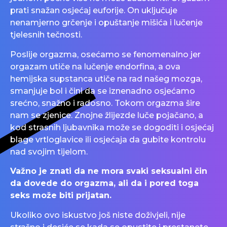
prati snažan osjećaj euforije. On uključuje
nenamjerno grčenje i opuštanje mišića i lučenje
tjelesnih tečnosti.
Poslije orgazma, osećamo se fenomenalno jer
orgazam utiče na lučenje endorfina, a ova
hemijska supstanca utiče na rad našeg mozga,
smanjuje bol i čini da se iznenadno osjećamo
srećno, snažno i radosno. Tokom orgazma šire
nam se zjenice. Znojne žlijezde luče pojačano, a
kod strasnih ljubavnika može se dogoditi i osjećaj
blage vrtloglavice ili osjećaja da gubite kontrolu
nad svojim tijelom.
Važno je znati da ne mora svaki seksualni čin
da dovede do orgazma, ali da i pored toga
seks može biti prijatan.
Ukoliko ovo iskustvo još niste doživjeli, nije