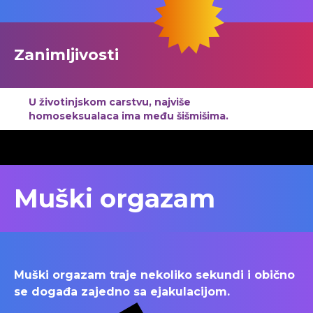
Zanimljivosti
U životinjskom carstvu, najviše
homoseksualaca ima među šišmišima.
Muški orgazam
Muški orgazam traje nekoliko sekundi i obično
se događa zajedno sa ejakulacijom.