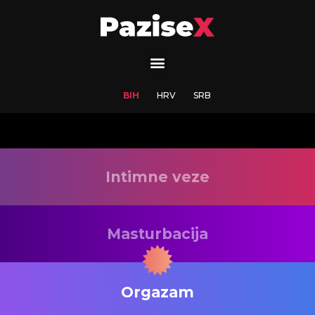
BIH
HRV
SRB
Intimne veze
Masturbacija
Orgazam