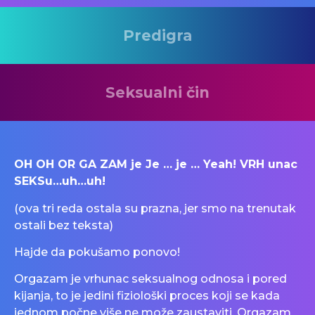
Predigra
Seksualni čin
OH OH OR GA ZAM je Je … je … Yeah! VRH unac
SEKSu…uh…uh!
(ova tri reda ostala su prazna, jer smo na trenutak
ostali bez teksta)
Hajde da pokušamo ponovo!
Orgazam je vrhunac seksualnog odnosa i pored
kijanja, to je jedini fiziološki proces koji se kada
jednom počne više ne može zaustaviti. Orgazam