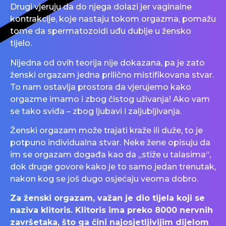
Drugi vjeruju da do njega dolazi jer vaginalne
kontrakcije, koje nastaju tokom orgazma, pomažu
tome da spermatozoidi uđu dublje u žensko
tijelo.
Nijedna od ovih teorija nije dokazana, pa je zato
ženski orgazam jedna prilično mistifikovana stvar.
To nam ostavlja prostora da vjerujemo kako
orgazme imamo i zbog čistog uživanja! Ako vam
se tako sviđa – zbog ljubavi i zaljubljivanja.
Ženski orgazam može trajati kraže ili duže, to je
potpuno individualna stvar. Neke žene opisuju da
im se orgazam događa kao da „stiže u talasima“,
dok druge govore kako je to samo jedan trenutak,
nakon kog se još dugo osjećaju veoma dobro.
Za ženski orgazam, važan je dio tijela koji se
naziva klitoris. Klitoris ima preko 8000 nervnih
završetaka, što ga čini najosjetljivijim dijelom