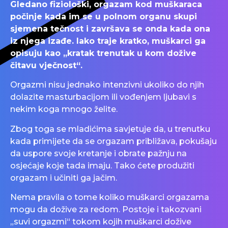
Gledano fiziološki, orgazam kod muškaraca
počinje kada im se u polnom organu skupi
sjemena tečnost i završava se onda kada ona
iz njega izađe. Iako traje kratko, muškarci ga
opisuju kao „kratak trenutak u kom dožive
čitavu vječnost“.
Orgazmi nisu jednako intenzivni ukoliko do njih
dolazite masturbacijom ili vođenjem ljubavi s
nekim koga mnogo želite.
Zbog toga se mladićima savjetuje da, u trenutku
kada primijete da se orgazam približava, pokušaju
da uspore svoje kretanje i obrate pažnju na
osjećaje koje tada imaju. Tako ćete produžiti
orgazam i učiniti ga jačim.
Nema pravila o tome koliko muškarci orgazama
mogu da dožive za redom. Postoje i takozvani
„suvi orgazmi“ tokom kojih muškarci dožive