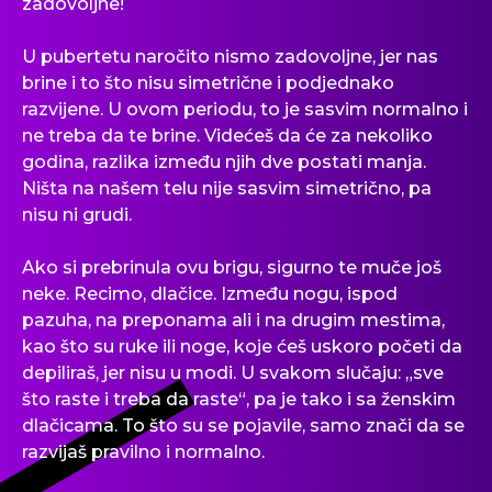
zadovoljne!
U pubertetu naročito nismo zadovoljne, jer nas
brine i to što nisu simetrične i podjednako
razvijene. U ovom periodu, to je sasvim normalno i
ne treba da te brine. Videćeš da će za nekoliko
godina, razlika između njih dve postati manja.
Ništa na našem telu nije sasvim simetrično, pa
nisu ni grudi.
Ako si prebrinula ovu brigu, sigurno te muče još
neke. Recimo, dlačice. Između nogu, ispod
pazuha, na preponama ali i na drugim mestima,
kao što su ruke ili noge, koje ćeš uskoro početi da
depiliraš, jer nisu u modi. U svakom slučaju: „sve
što raste i treba da raste“, pa je tako i sa ženskim
dlačicama. To što su se pojavile, samo znači da se
razvijaš pravilno i normalno.