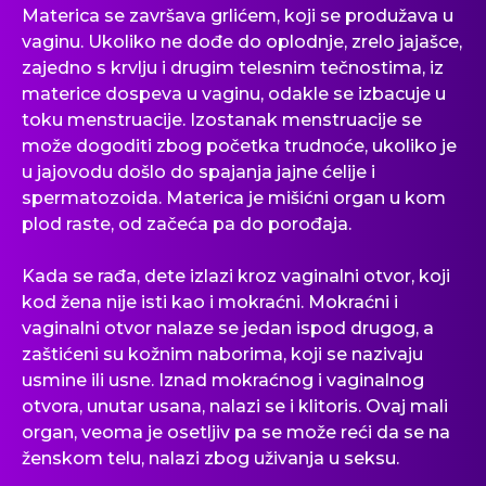
Materica se završava grlićem, koji se produžava u
vaginu. Ukoliko ne dođe do oplodnje, zrelo jajašce,
zajedno s krvlju i drugim telesnim tečnostima, iz
materice dospeva u vaginu, odakle se izbacuje u
toku menstruacije. Izostanak menstruacije se
može dogoditi zbog početka trudnoće, ukoliko je
u jajovodu došlo do spajanja jajne ćelije i
spermatozoida. Materica je mišićni organ u kom
plod raste, od začeća pa do porođaja.
Kada se rađa, dete izlazi kroz vaginalni otvor, koji
kod žena nije isti kao i mokraćni. Mokraćni i
vaginalni otvor nalaze se jedan ispod drugog, a
zaštićeni su kožnim naborima, koji se nazivaju
usmine ili usne. Iznad mokraćnog i vaginalnog
otvora, unutar usana, nalazi se i klitoris. Ovaj mali
organ, veoma je osetljiv pa se može reći da se na
ženskom telu, nalazi zbog uživanja u seksu.