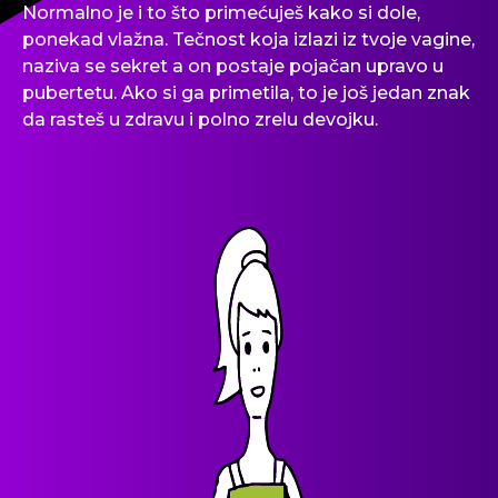
Normalno je i to što primećuješ kako si dole,
ponekad vlažna. Tečnost koja izlazi iz tvoje vagine,
naziva se sekret a on postaje pojačan upravo u
pubertetu. Ako si ga primetila, to je još jedan znak
da rasteš u zdravu i polno zrelu devojku.