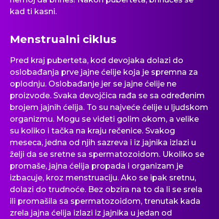
kad ti kasni.
Menstrualni ciklus
Pred kraj puberteta, kod devojaka dolazi do
oslobađanja prve jajne ćelije koja je spremna za
oplodnju. Oslobađanje jer se jajne ćelije ne
proizvode. Svaka devojčica rađa se sa određenim
brojem jajnih ćelija. To su najveće ćelije u ljudskom
organizmu. Mogu se videti golim okom, a velike
su koliko i tačka na kraju rečenice. Svakog
meseca, jedna od njih sazreva i iz jajnika izlazi u
želji da se sretne sa spermatozoidom. Ukoliko se
promaše, jajna ćelija propada i organizam je
izbacuje, kroz menstruaciju. Ako se ipak sretnu,
dolazi do trudnoće. Bez obzira na to da li se srela
ili promašila sa spermatozoidom, trenutak kada
zrela jajna ćelija izlazi iz jajnika u jedan od