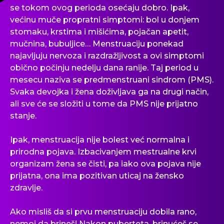
se tokom ovog perioda osećaju dobro. Ipak,
većinu muče propratni simptomi: bol u donjem
stomaku, krstima i mišićima, pojačan apetit,
mučnina, bubuljice… Menstruaciju ponekad
najavljuju nervoza i razdražljivost a ovi simptomi
obično počinju nedelju dana ranije. Taj period u
mesecu naziva se predmenstruani sindrom (PMS).
Svaka devojka i žena doživljava ga na drugi način,
ali sve će se složiti u tome da PMS nije prijatno
stanje.
Ipak, menstruacija nije bolest već normalna i
prirodna pojava. Izbacivanjem mestrualne krvi
organizam žena se čisti, pa iako ova pojava nije
prijatna, ona ima pozitivan uticaj na žensko
zdravlje.
Ako misliš da si prvu menstruaciju dobila rano,
nemoj da brineš! Nakon puberteta, brinućeš se