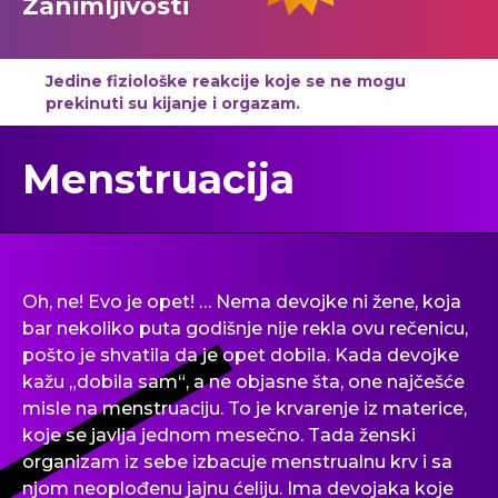
Zanimljivosti
Jedine fiziološke reakcije koje se ne mogu
prekinuti su kijanje i orgazam.
Menstruacija
Oh, ne! Evo je opet! … Nema devojke ni žene, koja
bar nekoliko puta godišnje nije rekla ovu rečenicu,
pošto je shvatila da je opet dobila. Kada devojke
kažu „dobila sam“, a ne objasne šta, one najčešće
misle na menstruaciju. To je krvarenje iz materice,
koje se javlja jednom mesečno. Tada ženski
organizam iz sebe izbacuje menstrualnu krv i sa
njom neoplođenu jajnu ćeliju. Ima devojaka koje