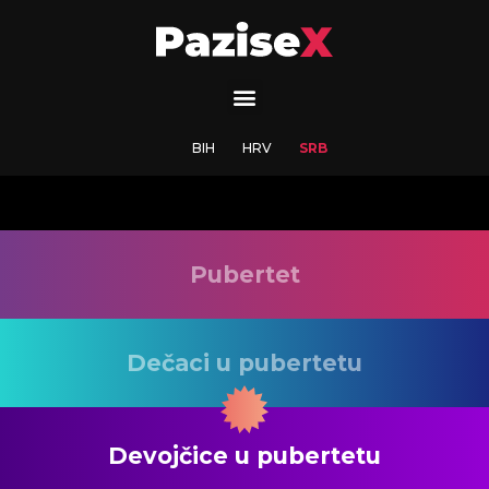
BIH
HRV
SRB
Pubertet
Dečaci u pubertetu
Devojčice u pubertetu