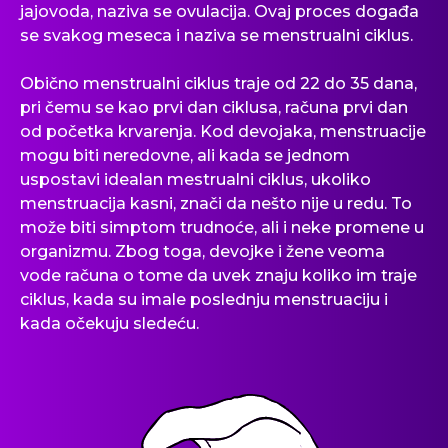
jajovoda, naziva se ovulacija. Ovaj proces događa
se svakog meseca i naziva se menstrualni ciklus.
Obično menstrualni ciklus traje od 22 do 35 dana,
pri čemu se kao prvi dan ciklusa, računa prvi dan
od početka krvarenja. Kod devojaka, menstruacije
mogu biti neredovne, ali kada se jednom
uspostavi idealan mestrualni ciklus, ukoliko
menstruacija kasni, znači da nešto nije u redu. To
može biti simptom trudnoće, ali i neke promene u
organizmu. Zbog toga, devojke i žene veoma
vode računa o tome da uvek znaju koliko im traje
ciklus, kada su imale poslednju menstruaciju i
kada očekuju sledeću.