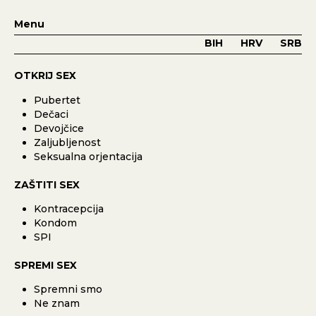
Menu
BIH
HRV
SRB
OTKRIJ SEX
Pubertet
Dečaci
Devojčice
Zaljubljenost
Seksualna orjentacija
ZAŠTITI SEX
Kontracepcija
Kondom
SPI
SPREMI SEX
Spremni smo
Ne znam