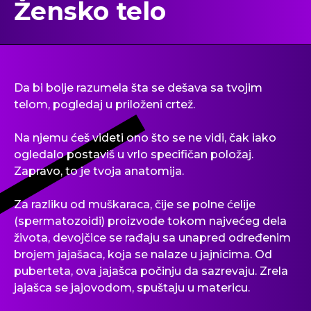
Žensko telo
Da bi bolje razumela šta se dešava sa tvojim
telom, pogledaj u priloženi crtež.
Na njemu ćeš videti ono što se ne vidi, čak iako
ogledalo postaviš u vrlo specifičan položaj.
Zapravo, to je tvoja anatomija.
Za razliku od muškaraca, čije se polne ćelije
(spermatozoidi) proizvode tokom najvećeg dela
života, devojčice se rađaju sa unapred određenim
brojem jajašaca, koja se nalaze u jajnicima. Od
puberteta, ova jajašca počinju da sazrevaju. Zrela
jajašca se jajovodom, spuštaju u matericu.