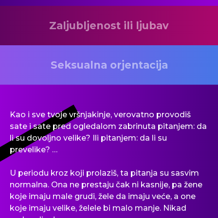
Zaljubljenost ili ljubav
Seksualna orjentacija
Kao i sve tvoje vršnjakinje, verovatno provodiš
sate i sate pred ogledalom zabrinuta pitanjem: da
li su dovoljno velike? Ili pitanjem: da li su
prevelike? …
U periodu kroz koji prolaziš, ta pitanja su sasvim
normalna. Ona ne prestaju čak ni kasnije, pa žene
koje imaju male grudi, žele da imaju veće, a one
koje imaju velike, želele bi malo manje. Nikad