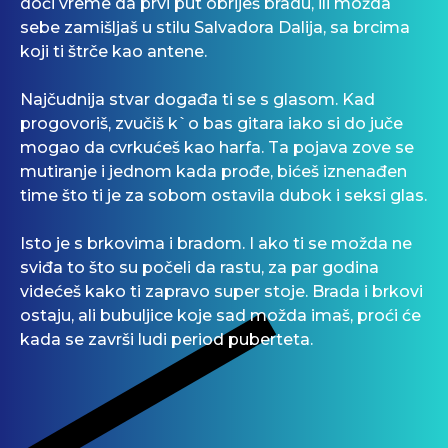
doći vreme da prvi put obriješ bradu, ili možda
sebe zamišljaš u stilu Salvadora Dalija, sa brcima
koji ti štrče kao antene.
Najčudnija stvar događa ti se s glasom. Kad
progovoriš, zvučiš k`o bas gitara iako si do juče
mogao da cvrkućeš kao harfa. Ta pojava zove se
mutiranje i jednom kada prođe, bićeš iznenađen
time što ti je za sobom ostavila dubok i seksi glas.
Isto je s brkovima i bradom. I ako ti se možda ne
sviđa to što su počeli da rastu, za par godina
videćeš kako ti zapravo super stoje. Brada i brkovi
ostaju, ali bubuljice koje sad možda imaš, proći će
kada se završi ludi period puberteta.