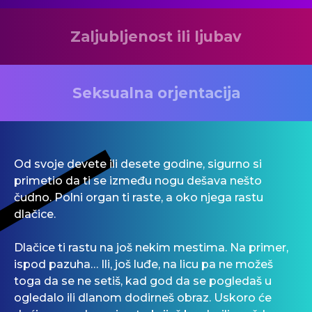
Zaljubljenost ili ljubav
Seksualna orjentacija
Od svoje devete ili desete godine, sigurno si
primetio da ti se između nogu dešava nešto
čudno. Polni organ ti raste, a oko njega rastu
dlačice.
Dlačice ti rastu na još nekim mestima. Na primer,
ispod pazuha… Ili, još luđe, na licu pa ne možeš
toga da se ne setiš, kad god da se pogledaš u
ogledalo ili dlanom dodirneš obraz. Uskoro će