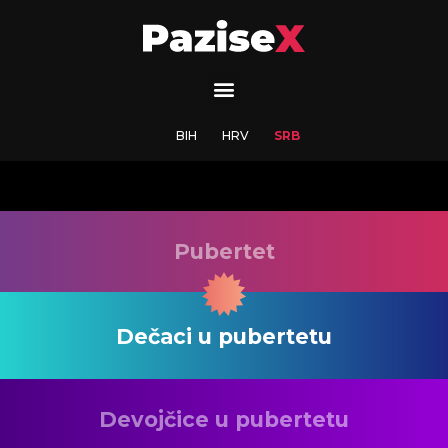
BIH
HRV
SRB
Pubertet
Dečaci u pubertetu
Devojčice u pubertetu