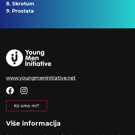
8. Skrotum
9. Prostata
www.youngmeninitiative.net
Ko smo mi?
Više informacija