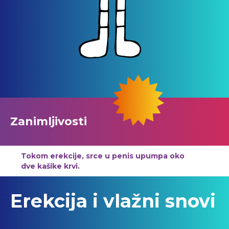
Zanimljivosti
Tokom erekcije, srce u penis upumpa oko
dve kašike krvi.
Erekcija i vlažni snovi