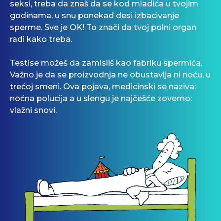
seksi, treba da znaš da se kod mladića u tvojim
godinama, u snu ponekad desi izbacivanje
sperme. Sve je OK! To znači da tvoj polni organ
radi kako treba.
Testise možeš da zamisliš kao fabriku spermića.
Važno je da se proizvodnja ne obustavlja ni noću, u
trećoj smeni. Ova pojava, medicinski se naziva:
noćna polucija a u slengu je najčešće zovemo:
vlažni snovi.