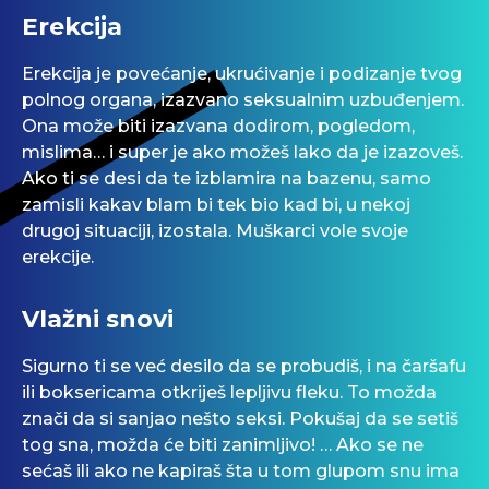
Erekcija
Erekcija je povećanje, ukrućivanje i podizanje tvog
polnog organa, izazvano seksualnim uzbuđenjem.
Ona može biti izazvana dodirom, pogledom,
mislima… i super je ako možeš lako da je izazoveš.
Ako ti se desi da te izblamira na bazenu, samo
zamisli kakav blam bi tek bio kad bi, u nekoj
drugoj situaciji, izostala. Muškarci vole svoje
erekcije.
Vlažni snovi
Sigurno ti se već desilo da se probudiš, i na čaršafu
ili boksericama otkriješ lepljivu fleku. To možda
znači da si sanjao nešto seksi. Pokušaj da se setiš
tog sna, možda će biti zanimljivo! … Ako se ne
sećaš ili ako ne kapiraš šta u tom glupom snu ima