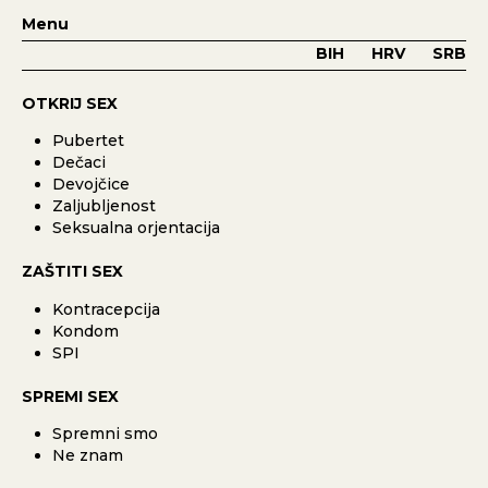
Menu
BIH
HRV
SRB
OTKRIJ SEX
Pubertet
Dečaci
Devojčice
Zaljubljenost
Seksualna orjentacija
ZAŠTITI SEX
Kontracepcija
Kondom
SPI
SPREMI SEX
Spremni smo
Ne znam